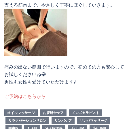
支える筋肉まで、やさしく丁寧にほぐしていきます。
痛みの出ない範囲で行いますので、初めての方も安心して
お試しくださいね😀
男性も女性も受けていただけます♪
ご予約はこちらから
オイルマッサージ
お腹総合ケア
メンズセラピスト
リラクゼーションサロン
リンパケア
リンパマッサージ
中央区
人形町
冷え症改善
千代田区
小伝馬町