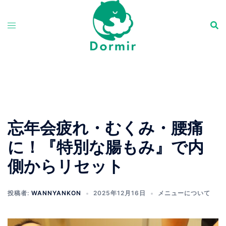
コ
ン
テ
ン
ツ
へ
ス
キ
ッ
忘年会疲れ・むくみ・腰痛
プ
に！『特別な腸もみ』で内
側からリセット
投稿者:
WANNYANKON
2025年12月16日
メニューについて