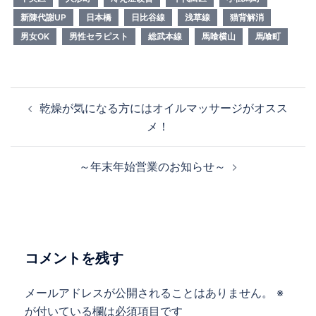
新陳代謝UP
日本橋
日比谷線
浅草線
猫背解消
男女OK
男性セラピスト
総武本線
馬喰横山
馬喰町
投
乾燥が気になる方にはオイルマッサージがオスス
稿
メ！
ナ
ビ
～年末年始営業のお知らせ～
ゲ
ー
シ
ョ
ン
コメントを残す
メールアドレスが公開されることはありません。
※
が付いている欄は必須項目です